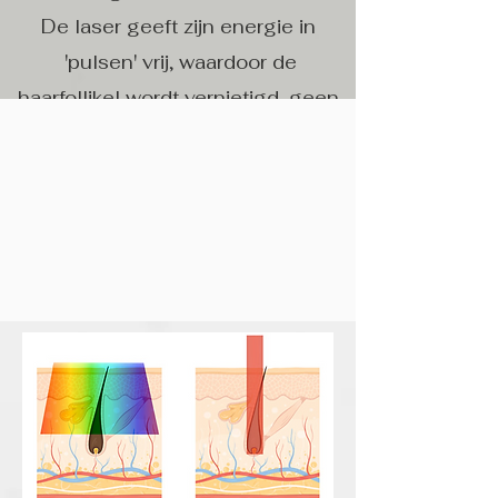
De laser geeft zijn energie in
'pulsen' vrij, waardoor de
haarfollikel wordt vernietigd, geen
voedingsstoffen meer krijgt en het
haar na ongeveer 2 weken
voorgoed verdwenen is.