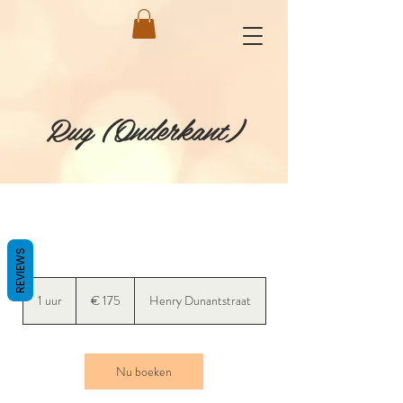
Rug (Onderkant)
REVIEWS
175
euro
1 uur
1
€ 175
Henry Dunantstraat
u
u
Nu boeken