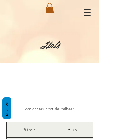
Hals
REVIEWS
Van onderkin tot sleutelbeen
75
euro
30 min.
3
€ 75
0